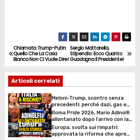
Chiamata Trump-Putin:
Sergio Mattarella,
N
Quello Che La Casa
Stipendio: Ecco Quanto
Bianca Non Ci Vuole Dire!
Guadagna Il Presidente!
a
v
Articoli correlati
i
Meloni-Trump, scontro senza
g
precedenti: perché dazi, gas e
rapporti diplomatici possono
Roma Pride 2026, Mario Adinolfi
a
costare caro all’Italia
allontanato dopo l’arrivo con la
bandiera di Israele: scontro
Europa, svolta sui rimpatri:
z
politico e polemiche sui diritti
approvata la riforma che apre