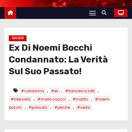
SOCIETÀ
Ex Di Noemi Bocchi
Condannato: La Verità
Sul Suo Passato!
,
,
,
#condanna
#ex
#francesco totti
,
,
,
#intervista
#mario caucci
#marito
#noemi
,
,
,
bocchi
#passato
#perche
#verita