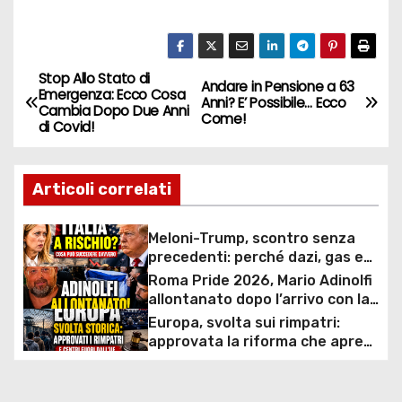
Stop Allo Stato di
N
Andare in Pensione a 63
Emergenza: Ecco Cosa
Anni? E’ Possibile… Ecco
Cambia Dopo Due Anni
a
Come!
di Covid!
v
Articoli correlati
i
g
Meloni-Trump, scontro senza
precedenti: perché dazi, gas e
a
rapporti diplomatici possono
Roma Pride 2026, Mario Adinolfi
costare caro all’Italia
allontanato dopo l’arrivo con la
z
bandiera di Israele: scontro
Europa, svolta sui rimpatri:
politico e polemiche sui diritti
approvata la riforma che apre
i
ai centri fuori dall’UE e accelera
le espulsioni
o