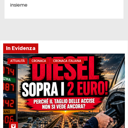
insieme
In Evidenza
ATTUALITÀ
CRONACA
CRONACA ITALIANA