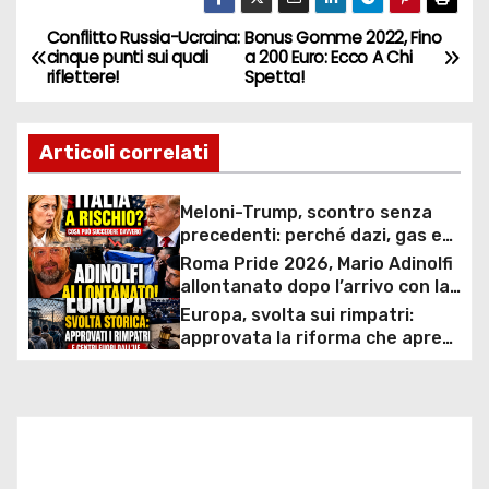
Conflitto Russia-Ucraina:
Bonus Gomme 2022, Fino
N
cinque punti sui quali
a 200 Euro: Ecco A Chi
riflettere!
Spetta!
a
v
Articoli correlati
i
Meloni-Trump, scontro senza
g
precedenti: perché dazi, gas e
rapporti diplomatici possono
Roma Pride 2026, Mario Adinolfi
a
costare caro all’Italia
allontanato dopo l’arrivo con la
bandiera di Israele: scontro
Europa, svolta sui rimpatri:
z
politico e polemiche sui diritti
approvata la riforma che apre
ai centri fuori dall’UE e accelera
i
le espulsioni
o
n