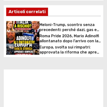
v
Articoli correlati
i
Meloni-Trump, scontro senza
g
precedenti: perché dazi, gas e
rapporti diplomatici possono
Roma Pride 2026, Mario Adinolfi
a
costare caro all’Italia
allontanato dopo l’arrivo con la
bandiera di Israele: scontro
Europa, svolta sui rimpatri:
z
politico e polemiche sui diritti
approvata la riforma che apre
ai centri fuori dall’UE e accelera
i
le espulsioni
o
n
e
a