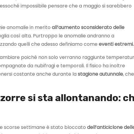
ressoché impossibile pensare che a maggio si sarebbero
hie anomalie in merito
all’aumento sconsiderato delle
glia così alta. Purtroppo le anomalie andranno a
izzando quelli che adesso definiamo come
eventi estremi.
 a cambiare poiché non solo verranno raggiunte temperatu
pagnate da nubifragi e temporali. Il fisico ha inoltre
tenersi costante anche durante la
stagione autunnale
, che
zzorre si sta allontanando: c
elle scorse settimane è stato bloccato
dell’anticiclone dell