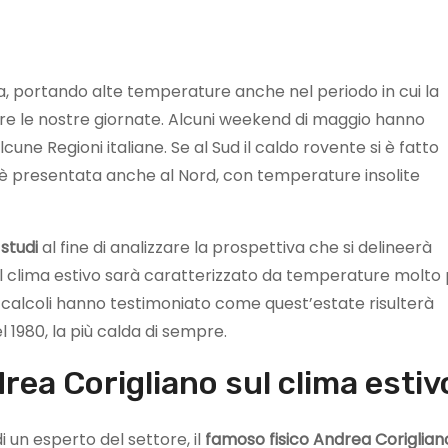
iana, portando alte temperature anche nel periodo in cui la
 le nostre giornate. Alcuni weekend di maggio hanno
lcune Regioni italiane. Se al Sud il caldo rovente si è fatto
e si è presentata anche al Nord, con temperature insolite
i
studi
al fine di analizzare la prospettiva che si delineerà
he il clima estivo sarà caratterizzato da temperature molto 
mi calcoli hanno testimoniato come quest’estate risulterà
l 1980, la più calda di sempre.
rea Corigliano sul clima estiv
i un esperto del settore, il
famoso fisico Andrea Coriglian