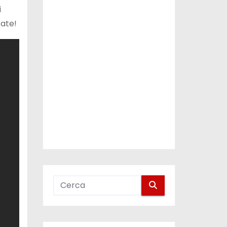
i
ate!