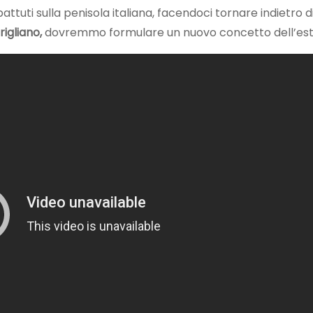
ttuti sulla penisola italiana, facendoci tornare indietro d
rigliano,
dovremmo formulare un nuovo concetto dell’est