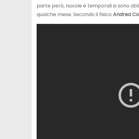
parte però, nuvole e temporali si sono abba
qualche mese. Secondo il fisico
Andrea
Co