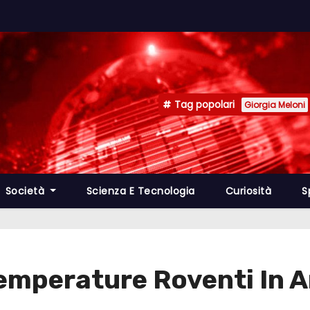
Tag popolari
Giorgia Meloni
Società
Scienza E Tecnologia
Curiosità
S
emperature Roventi In A