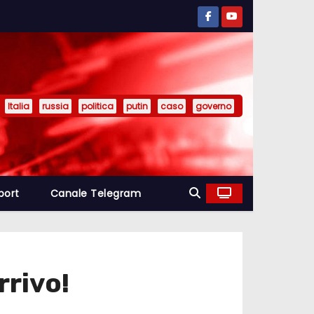
Italia
russia
politica
putin
caso
governo
port
Canale Telegram
rrivo!