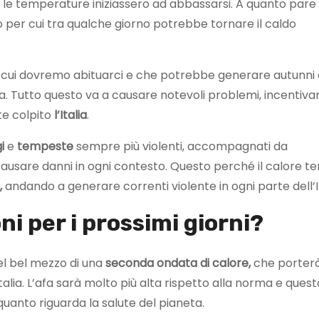
 le temperature iniziassero ad abbassarsi. A quanto pare
vo per cui tra qualche giorno potrebbe tornare il caldo
 cui dovremo abituarci e che potrebbe generare autunni 
ia. Tutto questo va a causare notevoli problemi, incentiv
e colpito
l’Italia
.
i
e
tempeste
sempre più violenti, accompagnati da
 causare danni in ogni contesto. Questo perché il calore t
,
andando a generare correnti violente in ogni parte dell’It
ni per i prossimi giorni?
l bel mezzo di una
seconda ondata di calore,
che porter
talia. L’afa sarà molto più alta rispetto alla norma e quest
uanto riguarda la salute del pianeta.