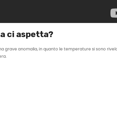
a ci aspetta?
 una grave anomalia, in quanto le temperature si sono rivel
era.