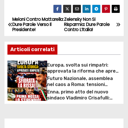
Meloni Contro Mattarella:
Zelensky Non Si
N
Dure Parole Verso Il
Risparmia: Dure Parole
Presidente!
Contro L’Italia!
a
v
Articoli correlati
i
Europa, svolta sui rimpatri:
g
approvata la riforma che apre
ai centri fuori dall’UE e accelera
Futuro Nazionale, assemblea
a
le espulsioni
nel caos a Roma: tensioni
interne, spintoni e proteste
Enna, primo atto del nuovo
z
durante il debutto del partito di
sindaco Vladimiro Crisafulli:
Roberto Vannacci
approvato l’aumento delle
i
indennità per sindaco, giunta e
vertici comunali
o