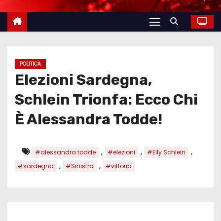
POLITICA
Elezioni Sardegna,
Schlein Trionfa: Ecco Chi
È Alessandra Todde!
,
,
,
#alessandra todde
#elezioni
#Elly Schlein
,
,
#sardegna
#Sinistra
#vittoria