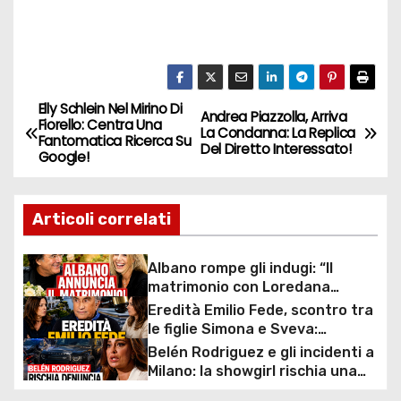
Elly Schlein Nel Mirino Di
N
Andrea Piazzolla, Arriva
Fiorello: Centra Una
La Condanna: La Replica
Fantomatica Ricerca Su
a
Del Diretto Interessato!
Google!
v
Articoli correlati
i
g
Albano rompe gli indugi: “Il
matrimonio con Loredana
a
Lecciso arriva”, la svolta dopo
Eredità Emilio Fede, scontro tra
anni insieme
le figlie Simona e Sveva:
z
tribunali, contestazioni e
Belén Rodriguez e gli incidenti a
patrimonio da milioni di euro al
Milano: la showgirl rischia una
i
centro della disputa
denuncia per omissione di