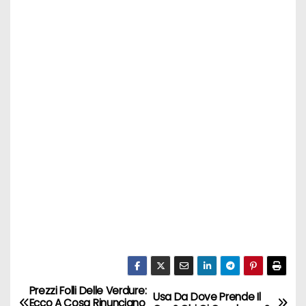
Prezzi Folli Delle Verdure:
N
Usa Da Dove Prende Il
Ecco A Cosa Rinunciano