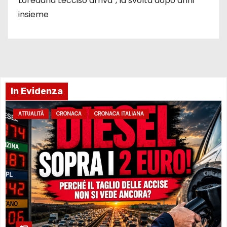
Loredana Lecciso arriva”, la svolta dopo anni
insieme
In Evidenza
ATTUALITÀ
CRONACA
CRONACA ITALIANA