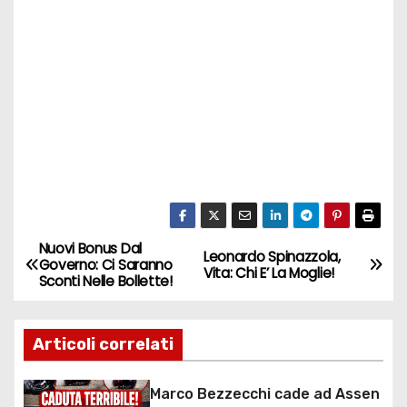
Nuovi Bonus Dal
N
Leonardo Spinazzola,
Governo: Ci Saranno
Vita: Chi E’ La Moglie!
Sconti Nelle Bollette!
a
v
Articoli correlati
i
Marco Bezzecchi cade ad Assen