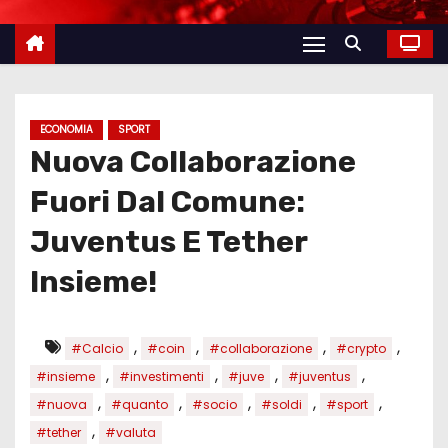
ECONOMIA
SPORT
Nuova Collaborazione
Fuori Dal Comune:
Juventus E Tether
Insieme!
,
,
,
,
#Calcio
#coin
#collaborazione
#crypto
,
,
,
,
#insieme
#investimenti
#juve
#juventus
,
,
,
,
,
#nuova
#quanto
#socio
#soldi
#sport
,
#tether
#valuta