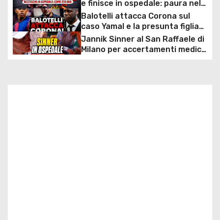
g
e finisce in ospedale: paura nel
GP d’Olanda, ecco come sta il
Balotelli attacca Corona sul
a
pilota Aprilia dopo l’incidente
caso Yamal e la presunta figlia
segreta: esplode la polemica sui
Jannik Sinner al San Raffaele di
z
social
Milano per accertamenti medici:
cosa cercano gli esami dopo il
i
malore al Roland Garros e quali
sono i prossimi obiettivi verso
o
Wimbledon
n
e
a
r
t
i