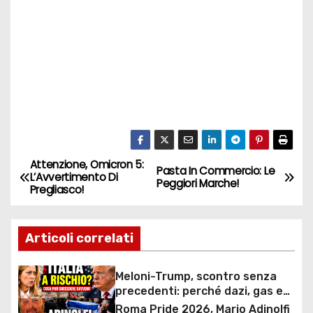
Attenzione, Omicron 5:
N
Pasta In Commercio: Le
L’Avvertimento Di
Peggiori Marche!
Pregliasco!
a
v
Articoli correlati
i
Meloni-Trump, scontro senza
g
precedenti: perché dazi, gas e
rapporti diplomatici possono
Roma Pride 2026, Mario Adinolfi