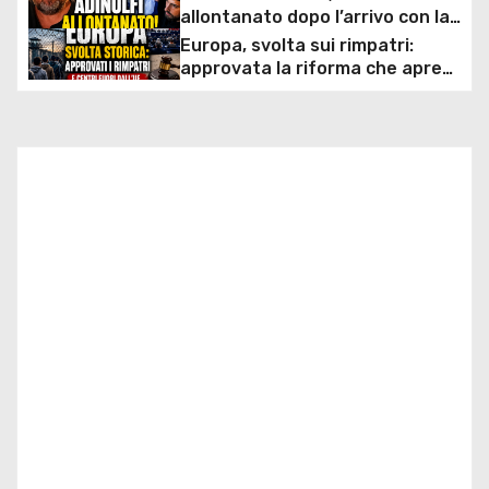
a
costare caro all’Italia
allontanato dopo l’arrivo con la
bandiera di Israele: scontro
Europa, svolta sui rimpatri:
z
politico e polemiche sui diritti
approvata la riforma che apre
ai centri fuori dall’UE e accelera
i
le espulsioni
o
n
e
a
r
t
i
c