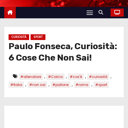
CURIOSITÀ
SPORT
Paulo Fonseca, Curiosità:
6 Cose Che Non Sai!
,
,
,
,
#allenatore
#Calcio
#cos'è
#curiosità
,
,
,
,
#Italia
#non sai
#pallone
#roma
#sport