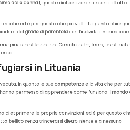
simo della
donna),
queste dichiarazioni non sono affatto
critiche ed è per questo che più volte ha punito chiunque
scindere dal
grado di parentela
con l’individuo in questione.
ono piaciute al leader del Cremlino che, forse, ha attuat
tessa.
ifugiarsi in Lituania
eduta, in quanto le sue
competenze
e la vita che per tut
le hanno permesso di apprendere come funziona il
mondo d
 di esprimere le proprie convinzioni, ed è per questo ch
itto
bellico
senza trincerarsi dietro niente e a nessuno.