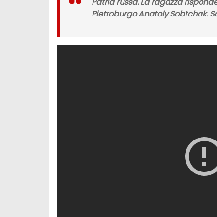
Patria russa.
La ragazza rispond
Pietroburgo Anatoly Sobtchak
. 