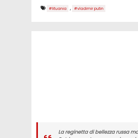
,
#lituania
#vladimir putin
La
reginetta di bellezza
russa mo