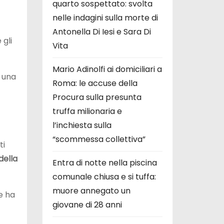
quarto sospettato: svolta
nelle indagini sulla morte di
Antonella Di Iesi e Sara Di
 gli
Vita
Mario Adinolfi ai domiciliari a
o una
Roma: le accuse della
Procura sulla presunta
truffa milionaria e
l’inchiesta sulla
“scommessa collettiva”
ti
ella
Entra di notte nella piscina
comunale chiusa e si tuffa:
muore annegato un
e ha
giovane di 28 anni