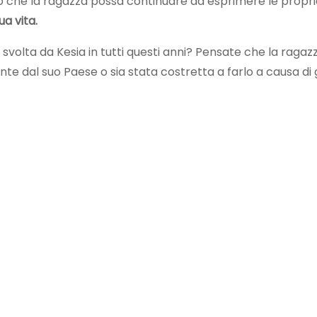
ò che la ragazza possa continuare ad esprimere le propri
ua vita.
 svolta da Kesia in tutti questi anni? Pensate che la ragaz
e dal suo Paese o sia stata costretta a farlo a causa di 