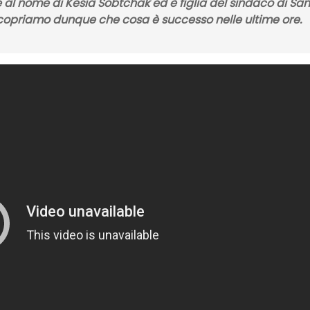
e al nome di
Kesia Sobtchak
ed è figlia del
sindaco di San
Scopriamo dunque che cosa è successo nelle ultime ore.