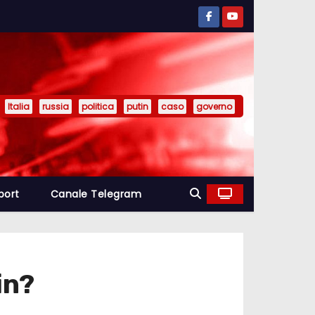
Italia
russia
politica
putin
caso
governo
port
Canale Telegram
in?