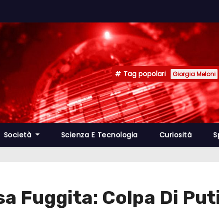
Tag popolari
Giorgia Meloni
Società
Scienza E Tecnologia
Curiosità
S
a Fuggita: Colpa Di Put