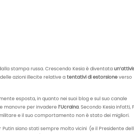
a dalla stampa russa. Crescendo Kesia è diventata
un’attivi
elle azioni illecite relative a
tentativi di estorsione
verso
rmente esposta, in quanto nei suoi blog e sul suo canale
rie manovre per invadere
l’Ucraina
. Secondo Kesia infatti, 
ilitare e il suo comportamento non è stato dei migliori.
Putin siano stati sempre molto vicini (e il Presidente del