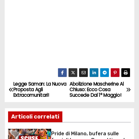
Legge Saman: La Nuova
Abolizione Mascherine Al
N
Proposta Agli
Chiuso: Ecco Cosa
Extracomunitari!
Succede Dal 1° Maggio!
a
v
Articoli correlati
i
Pride di Milano, bufera sulle