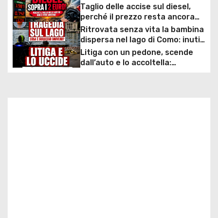
Taglio delle accise sul diesel,
g
perché il prezzo resta ancora
sopra i 2 euro nonostante lo
Ritrovata senza vita la bambina
a
sconto deciso dal Governo
dispersa nel lago di Como: inutili
ore di ricerche dei
Litiga con un pedone, scende
z
sommozzatori
dall’auto e lo accoltella:
arrestato un uomo
i
o
n
e
a
r
t