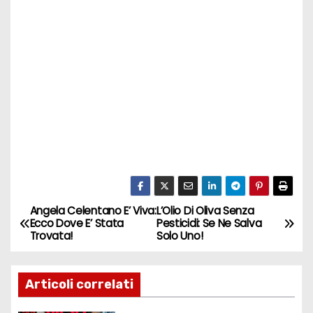
Angela Celentano E’ Viva:
L’Olio Di Oliva Senza
N
Ecco Dove E’ Stata
Pesticidi: Se Ne Salva
Trovata!
Solo Uno!
a
v
Articoli correlati
i