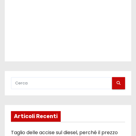
o
l
i
Articoli Recenti
Taglio delle accise sul diesel, perché il prezzo