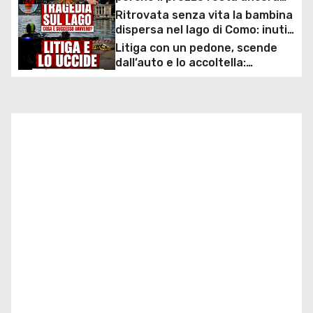
a
sopra i 2 euro nonostante lo
Ritrovata senza vita la bambina
sconto deciso dal Governo
dispersa nel lago di Como: inutili
z
ore di ricerche dei
Litiga con un pedone, scende
sommozzatori
dall’auto e lo accoltella:
i
arrestato un uomo
o
n
e
a
r
t
i
c