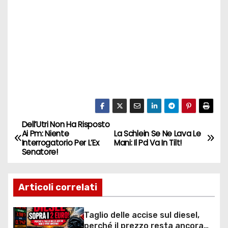
Dell’Utri Non Ha Risposto
N
Ai Pm: Niente
La Schlein Se Ne Lava Le
Interrogatorio Per L’Ex
Mani: Il Pd Va In Tilt!
a
Senatore!
v
Articoli correlati
i
g
Taglio delle accise sul diesel,
perché il prezzo resta ancora