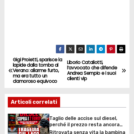
Gigi Proietti, sparisce la
N
Liborio Cataliotti,
lapide dalla tomba al
l’avvocato che difende
Verano: allarme furto,
a
Andrea Sempio e i suoi
ma era tutto un
clienti vip
clamoroso equivoco
v
i
Articoli correlati
g
Taglio delle accise sul diesel,
a
perché il prezzo resta ancora
sopra i 2 euro nonostante lo
Ritrovata senza vita la bambina