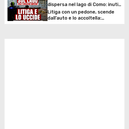
z
sconto deciso dal Governo
dispersa nel lago di Como: inutili
ore di ricerche dei
Litiga con un pedone, scende
i
sommozzatori
dall’auto e lo accoltella:
arrestato un uomo
o
n
e
a
r
t
i
c
o