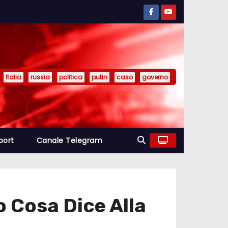
Italia
russia
politica
putin
caso
governo
port
Canale Telegram
o Cosa Dice Alla