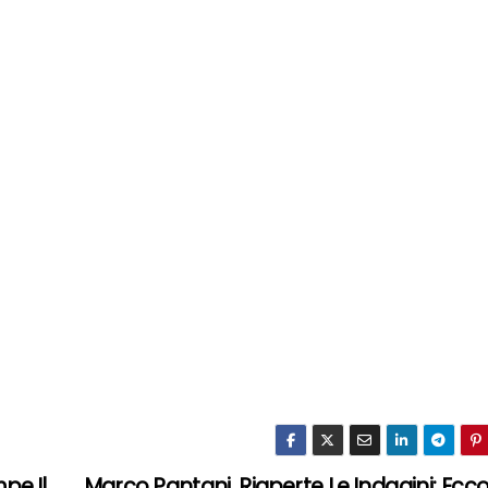
pe Il
Marco Pantani, Riaperte Le Indagini: Ecc