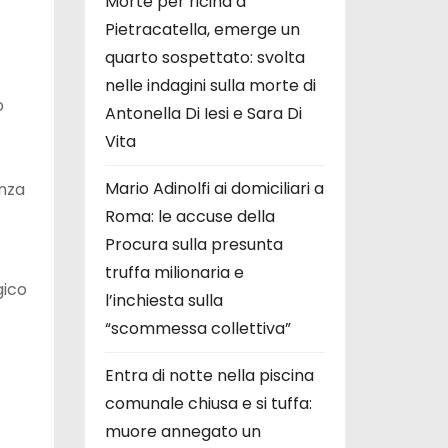
Morte per ricina a
Pietracatella, emerge un
quarto sospettato: svolta
nelle indagini sulla morte di
o
Antonella Di Iesi e Sara Di
Vita
Mario Adinolfi ai domiciliari a
enza
Roma: le accuse della
Procura sulla presunta
truffa milionaria e
gico
l’inchiesta sulla
“scommessa collettiva”
Entra di notte nella piscina
comunale chiusa e si tuffa:
muore annegato un