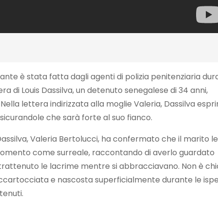
nte è stata fatta dagli agenti di polizia penitenziaria du
era di Louis Dassilva, un detenuto senegalese di 34 anni,
 Nella lettera indirizzata alla moglie Valeria, Dassilva espr
sicurandole che sarà forte al suo fianco.
i Dassilva, Valeria Bertolucci, ha confermato che il marito l
l momento come surreale, raccontando di averlo guardato
trattenuto le lacrime mentre si abbracciavano. Non è chi
 accartocciata e nascosta superficialmente durante le ispe
tenuti.