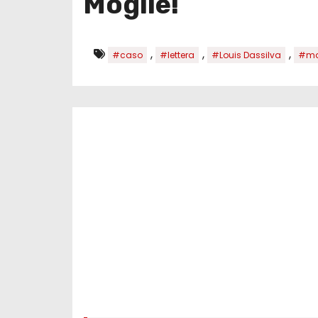
Moglie!
,
,
,
#caso
#lettera
#Louis Dassilva
#ma