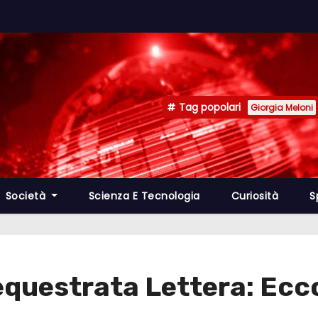
Tag popolari
Giorgia Meloni
Società
Scienza E Tecnologia
Curiosità
S
equestrata Lettera: Ecc