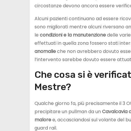
circostanze devono ancora essere verific
Alcuni pazienti continuano ad essere ricover
sono migliorati mentre alcuni riversano anco
le
condizioni e la manutenzione
delle varie
effettuati in quella zona fossero stati inte
anomalie
che non avrebbero dovuto esserci
l’intervento sarebbe dovuto essere attua
Che cosa si è verificat
Mestre?
Qualche giorno fa, più precisamente il 3 Ot
precipitare un pullman da un
Cavalcavia d
malore
e, accasciandosi sul volante del bus
guard rail.