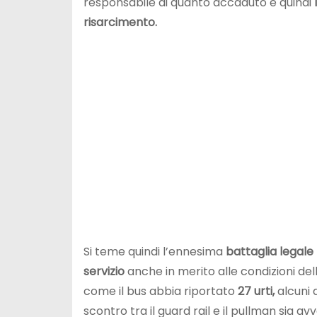
responsabile di quanto accaduto e quindi
risarcimento.
Si teme quindi l’ennesima
battaglia legale
servizio
anche in merito alle condizioni del
come il bus abbia riportato
27 urti,
alcuni d
scontro tra il guard rail e il pullman sia 