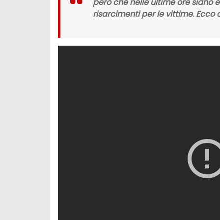
però che nelle ultime ore siano 
risarcimenti
per le vittime. Ecco