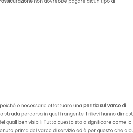
l’assicurazione
non dovrebbe pagare alcun tipo di
poiché è necessario effettuare una
perizia sul varco di
la strada percorsa in quel frangente. I rilievi hanno dimos
ei quali ben visibili. Tutto questo sta a significare come lo
avvenuto prima del varco di servizio ed è per questo che al