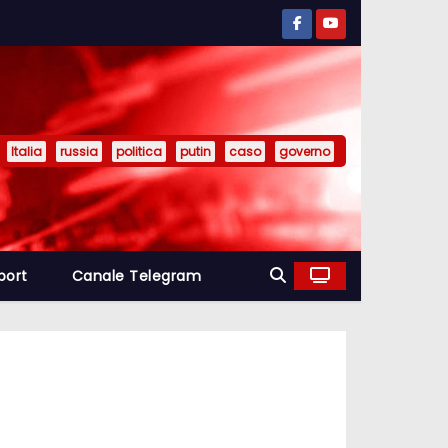
Italia
russia
politica
putin
caso
governo
port
Canale Telegram