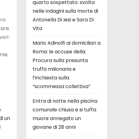
quarto sospettato: svolta
nelle indagini sulla morte di
oro
Antonella Di Iesi e Sara Di
tare
Vita
vori
Mario Adinolfi ai domiciliari a
Roma: le accuse della
rse,
Procura sulla presunta
truffa milionaria e
l’inchiesta sulla
“scommessa collettiva”
Entra di notte nella piscina
o
comunale chiusa e si tuffa:
di un
muore annegato un
l
giovane di 28 anni