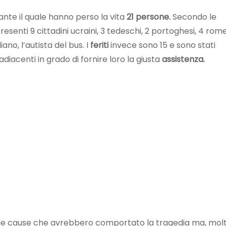
rante il quale hanno perso la vita
21 persone.
Secondo le
presenti 9 cittadini ucraini, 3 tedeschi, 2 portoghesi, 4 romen
iano, l’autista del bus. I
feriti
invece sono 15 e sono stati
diacenti in grado di fornire loro la giusta
assistenza.
lle cause che avrebbero comportato la tragedia ma, mol