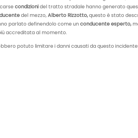
 scarse
condizioni
del tratto stradale hanno generato que
ducente
del mezzo,
Alberto Rizzotto,
questo è stato descr
hanno parlato definendolo come un
conducente esperto,
mo
 più accreditata al momento.
ebbero potuto limitare i danni causati da questo incidente