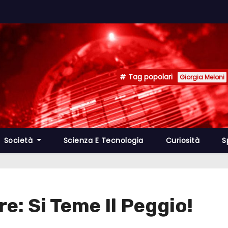
Tag popolari
Giorgia Meloni
Società
Scienza E Tecnologia
Curiosità
S
e: Si Teme Il Peggio!