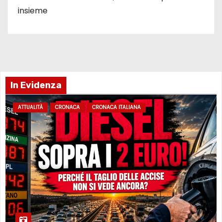
insieme
In Evidenza
ATTUALITÀ
CRONACA
CRONACA ITALIANA