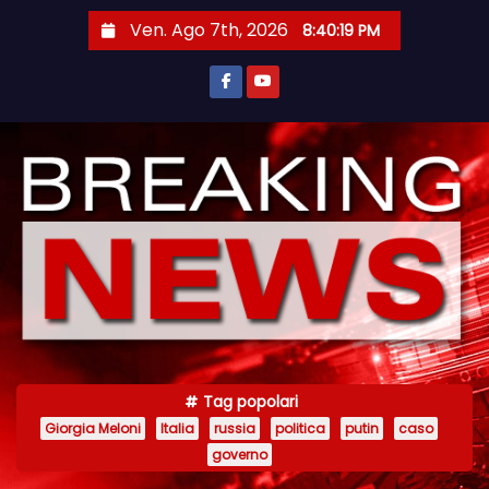
S
Ven. Ago 7th, 2026
8:40:19 PM
a
l
t
a
a
l
c
o
n
t
e
n
Tag popolari
u
Giorgia Meloni
Italia
russia
politica
putin
caso
t
governo
o