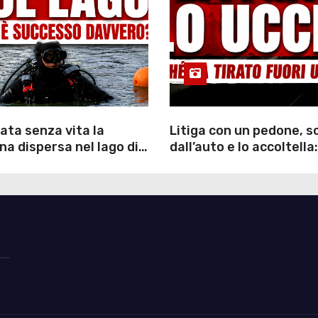
ata senza vita la
Litiga con un pedone, 
a dispersa nel lago di
dall’auto e lo accoltella:
inutili ore di ricerche
arrestato un uomo
ommozzatori