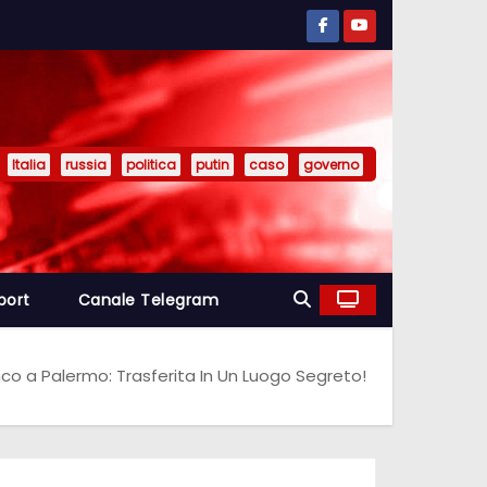
Italia
russia
politica
putin
caso
governo
port
Canale Telegram
co a Palermo: Trasferita In Un Luogo Segreto!