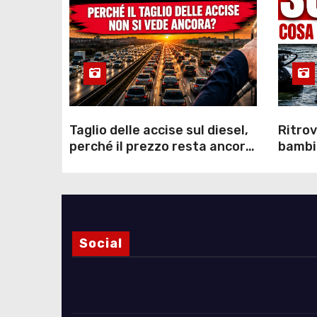
Taglio delle accise sul diesel,
Ritrov
perché il prezzo resta ancora
bambin
sopra i 2 euro nonostante lo
Como: 
sconto deciso dal Governo
dei s
Social