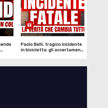
scende
Paolo Belli, tragico incidente
in bicicletta: gli accertamenti
sulla morte di Alessandro
Magnani e i punti ancora da
chiarire