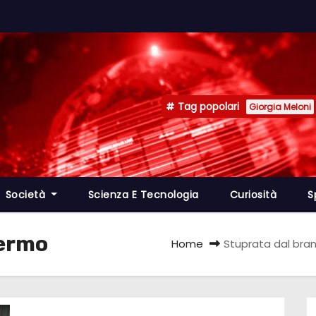
Tag popolari
Giorgia Meloni
Società
Scienza E Tecnologia
Curiosità
S
lermo
Home
Stuprata dal bran