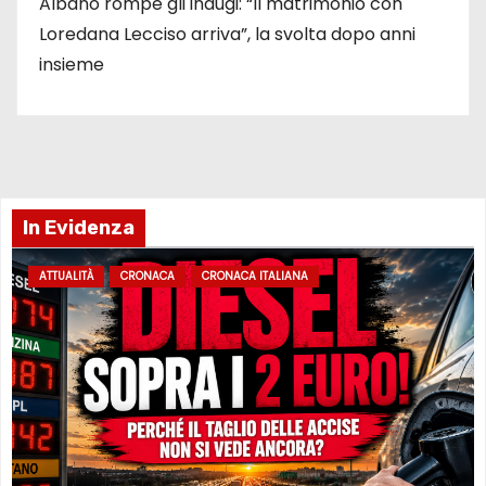
Albano rompe gli indugi: “Il matrimonio con
Loredana Lecciso arriva”, la svolta dopo anni
insieme
In Evidenza
ATTUALITÀ
CRONACA
CRONACA ITALIANA