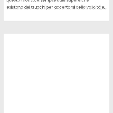
questo motivo, è sempre utile sapere che
esistono dei trucchi per accertarsi della validità e…