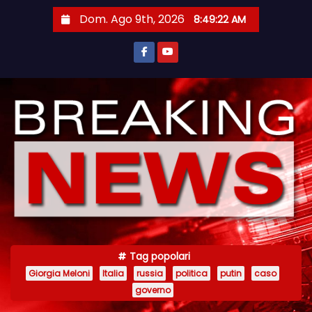
S
Dom. Ago 9th, 2026
8:49:22 AM
a
l
t
a
a
l
c
o
n
t
e
n
Tag popolari
u
Giorgia Meloni
Italia
russia
politica
putin
caso
t
governo
o