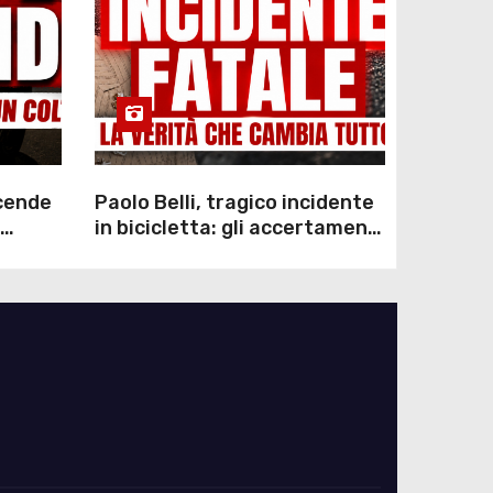
scende
Paolo Belli, tragico incidente
in bicicletta: gli accertamenti
sulla morte di Alessandro
Magnani e i punti ancora da
chiarire