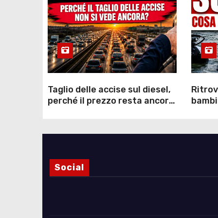
Taglio delle accise sul diesel,
Ritrov
perché il prezzo resta ancora
bambin
sopra i 2 euro nonostante lo
Como: 
sconto deciso dal Governo
dei s
Social