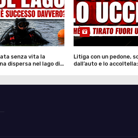
ata senza vita la
Litiga con un pedone, 
a dispersa nel lago di
dall’auto e lo accoltella:
inutili ore di ricerche
arrestato un uomo
ommozzatori