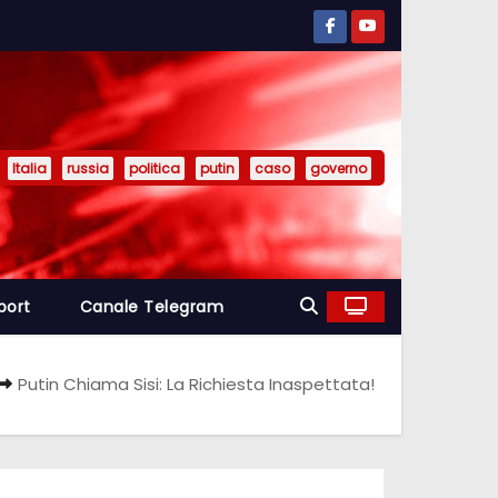
Italia
russia
politica
putin
caso
governo
port
Canale Telegram
Putin Chiama Sisi: La Richiesta Inaspettata!