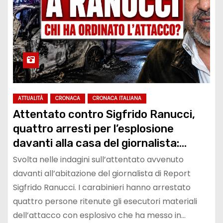
ATTUALITÀ
CRONACA
CRONACA ITALIANA
Attentato contro Sigfrido Ranucci,
quattro arresti per l’esplosione
davanti alla casa del giornalista:
prosegue la caccia ai mandanti
Svolta nelle indagini sull’attentato avvenuto
davanti all’abitazione del giornalista di Report
Sigfrido Ranucci. I carabinieri hanno arrestato
quattro persone ritenute gli esecutori materiali
dell’attacco con esplosivo che ha messo in…