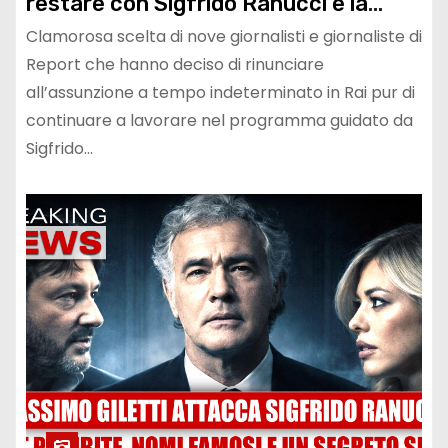
restare con Sigfrido Ranucci e la
squadra d’inchiesta di Rai3
Clamorosa scelta di nove giornalisti e giornaliste di
Report che hanno deciso di rinunciare
all’assunzione a tempo indeterminato in Rai pur di
continuare a lavorare nel programma guidato da
Sigfrido…