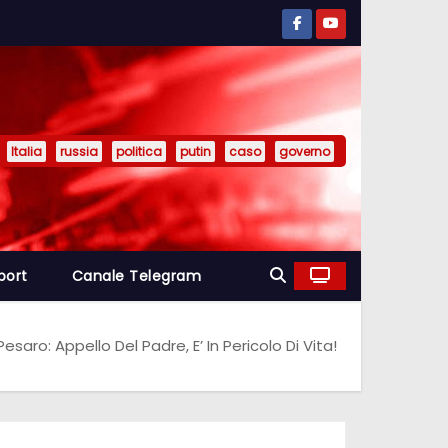
Italia
russia
politica
putin
caso
governo
port
Canale Telegram
aro: Appello Del Padre, E’ In Pericolo Di Vita!