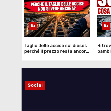
Taglio delle accise sul diesel,
Ritrov
perché il prezzo resta ancora
bambin
sopra i 2 euro nonostante lo
Como: 
sconto deciso dal Governo
dei s
Social