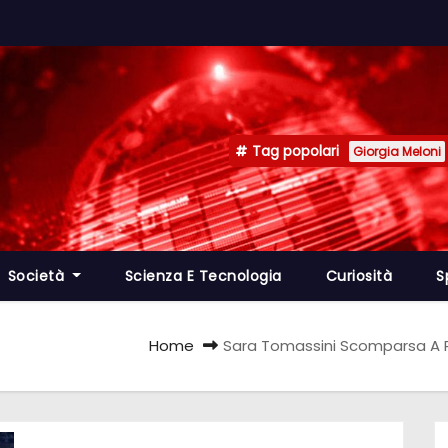
Tag popolari
Giorgia Meloni
Società
Scienza E Tecnologia
Curiosità
S
Home
Sara Tomassini Scomparsa A Pes