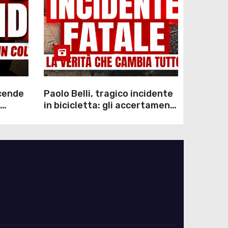
scende
Paolo Belli, tragico incidente
in bicicletta: gli accertamenti
sulla morte di Alessandro
Magnani e i punti ancora da
chiarire