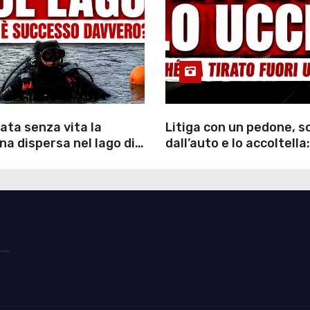
ata senza vita la
Litiga con un pedone, 
a dispersa nel lago di
dall’auto e lo accoltella:
inutili ore di ricerche
arrestato un uomo
ommozzatori