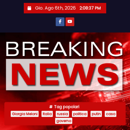
S
Gio. Ago 6th, 2026
2:08:37 PM
a
l
t
a
a
l
c
o
n
t
e
n
Tag popolari
u
Giorgia Meloni
Italia
russia
politica
putin
caso
t
governo
o