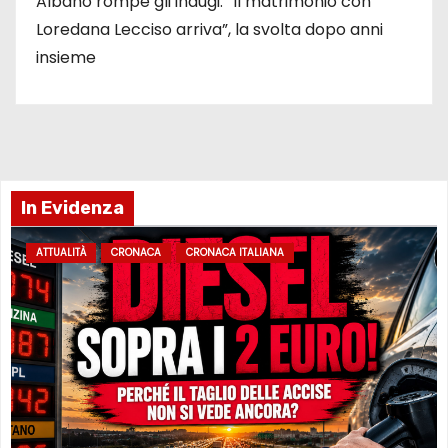
Albano rompe gli indugi: “Il matrimonio con
Loredana Lecciso arriva”, la svolta dopo anni
insieme
In Evidenza
ATTUALITÀ
CRONACA
CRONACA ITALIANA