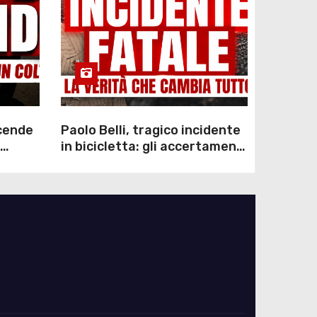
scende
Paolo Belli, tragico incidente
in bicicletta: gli accertamenti
sulla morte di Alessandro
Magnani e i punti ancora da
chiarire