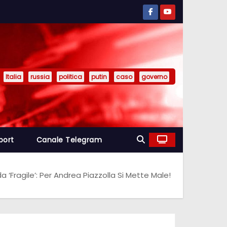
Italia
russia
politica
putin
caso
governo
port
Canale Telegram
da ‘Fragile’: Per Andrea Piazzolla Si Mette Male!