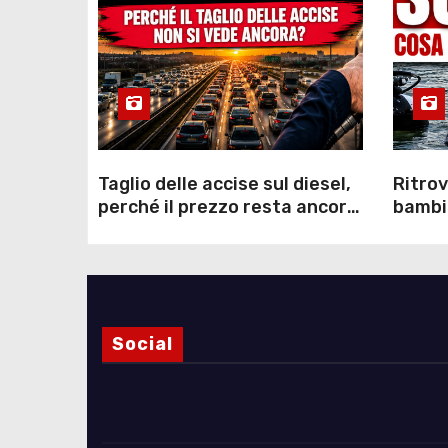
Taglio delle accise sul diesel,
Ritrov
perché il prezzo resta ancora
bambin
sopra i 2 euro nonostante lo
Como: 
sconto deciso dal Governo
dei s
Social