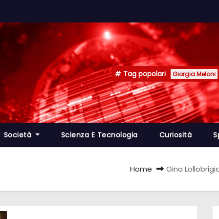
Tag popolari
Giorgia Meloni
Società
Scienza E Tecnologia
Curiosità
S
Home
Gina Lollobrigi