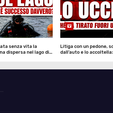
ata senza vita la
Litiga con un pedone, 
a dispersa nel lago di
dall’auto e lo accoltella:
inutili ore di ricerche
arrestato un uomo
ommozzatori