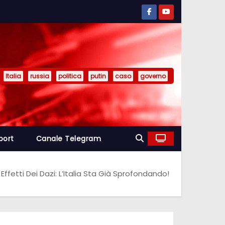
Italia
russia
politica
putin
caso
governo
port
Canale Telegram
 Effetti Dei Dazi: L’Italia Sta Già Sprofondando!