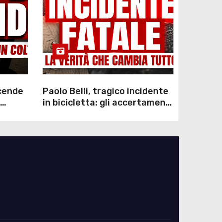
scende
Paolo Belli, tragico incidente
in bicicletta: gli accertamenti
sulla morte di Alessandro
Magnani e i punti ancora da
chiarire