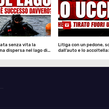
ata senza vita la
Litiga con un pedone, 
a dispersa nel lago di
dall’auto e lo accoltella:
inutili ore di ricerche
arrestato un uomo
ommozzatori