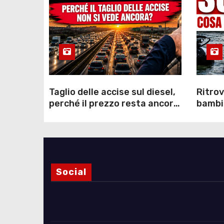
Taglio delle accise sul diesel,
Ritrov
perché il prezzo resta ancora
bambin
sopra i 2 euro nonostante lo
Como: 
sconto deciso dal Governo
dei s
Social