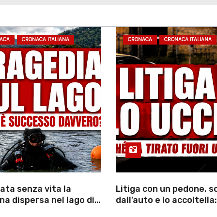
ACA
CRONACA ITALIANA
CRONACA
CRONACA ITALIANA
ata senza vita la
Litiga con un pedone, 
a dispersa nel lago di
dall’auto e lo accoltella:
inutili ore di ricerche
arrestato un uomo