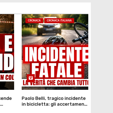
CRONACA
CRONACA ITALIANA
scende
Paolo Belli, tragico incidente
in bicicletta: gli accertamenti
sulla morte di Alessandro