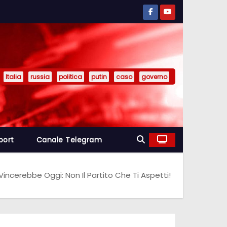
Italia
russia
politica
putin
caso
governo
port
Canale Telegram
Vincerebbe Oggi: Non Il Partito Che Ti Aspetti!