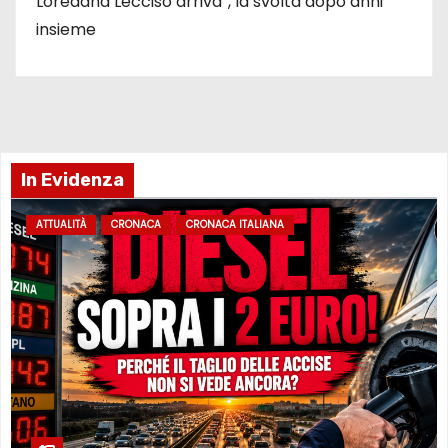
Loredana Lecciso arriva”, la svolta dopo anni
insieme
In Evidenza
ATTUALITÀ
CRONACA
CRONACA ITALIANA