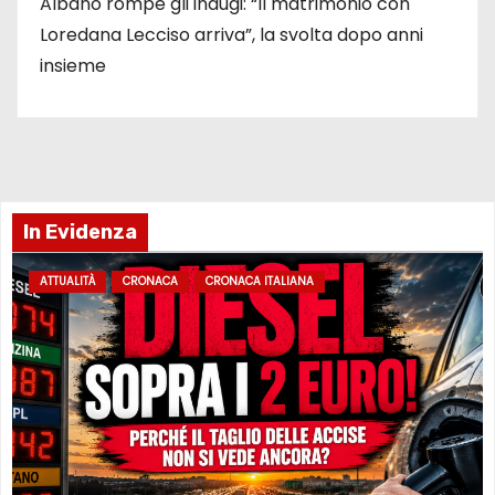
Albano rompe gli indugi: “Il matrimonio con
Loredana Lecciso arriva”, la svolta dopo anni
insieme
In Evidenza
ATTUALITÀ
CRONACA
CRONACA ITALIANA