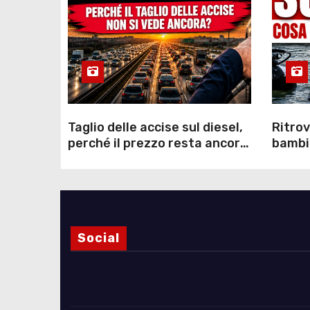
Taglio delle accise sul diesel,
Ritrov
perché il prezzo resta ancora
bambin
sopra i 2 euro nonostante lo
Como: 
sconto deciso dal Governo
dei s
Social