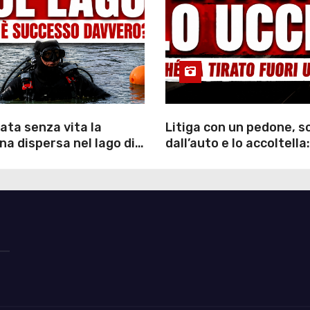
ata senza vita la
Litiga con un pedone, 
a dispersa nel lago di
dall’auto e lo accoltella:
inutili ore di ricerche
arrestato un uomo
ommozzatori