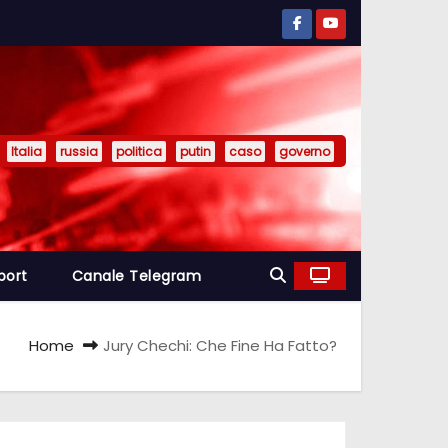
Italia
russia
politica
putin
caso
governo
port
Canale Telegram
Home
Jury Chechi: Che Fine Ha Fatto?