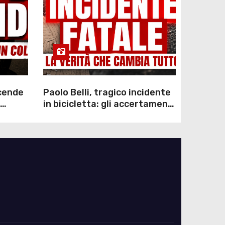
scende
Paolo Belli, tragico incidente
in bicicletta: gli accertamenti
sulla morte di Alessandro
Magnani e i punti ancora da
chiarire