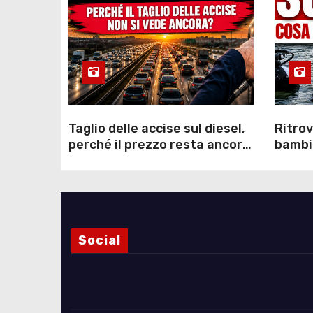
Taglio delle accise sul diesel,
Ritrov
perché il prezzo resta ancora
bambin
sopra i 2 euro nonostante lo
Como: 
sconto deciso dal Governo
dei s
Social