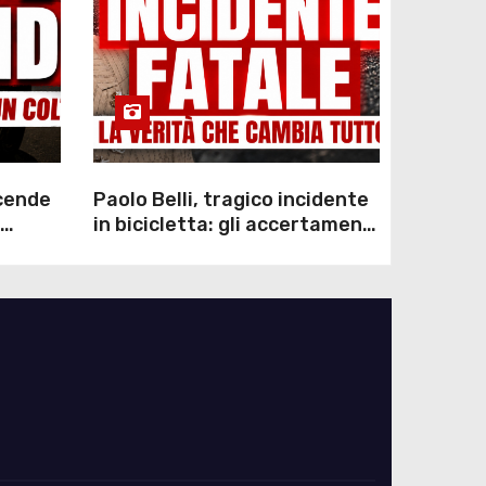
scende
Paolo Belli, tragico incidente
in bicicletta: gli accertamenti
sulla morte di Alessandro
Magnani e i punti ancora da
chiarire