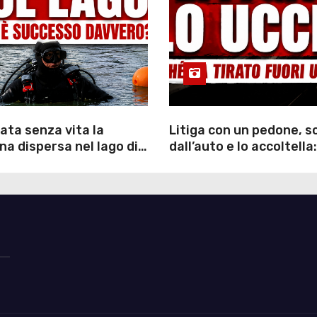
ata senza vita la
Litiga con un pedone, 
a dispersa nel lago di
dall’auto e lo accoltella:
inutili ore di ricerche
arrestato un uomo
ommozzatori