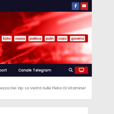
Italia
russia
politica
putin
caso
governo
port
Canale Telegram
zza Dei Vip: La Verità Sulle Flebo Di Vitamine!