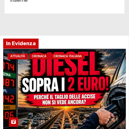
insieme
In Evidenza
ATTUALITÀ
CRONACA
CRONACA ITALIANA