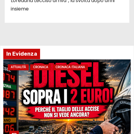
Loredana Lecciso arriva”, la svolta dopo anni
insieme
In Evidenza
ATTUALITÀ
CRONACA
CRONACA ITALIANA