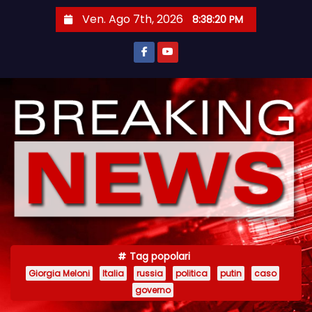
S
Ven. Ago 7th, 2026
8:38:20 PM
a
l
t
a
a
l
c
o
n
t
e
n
Tag popolari
u
Giorgia Meloni
Italia
russia
politica
putin
caso
t
governo
o