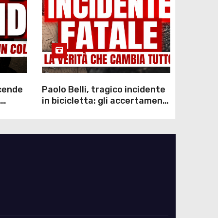
scende
Paolo Belli, tragico incidente
in bicicletta: gli accertamenti
sulla morte di Alessandro
Magnani e i punti ancora da
chiarire