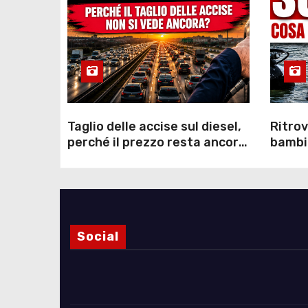
Taglio delle accise sul diesel,
Ritrov
perché il prezzo resta ancora
bambin
sopra i 2 euro nonostante lo
Como: 
sconto deciso dal Governo
dei s
Social