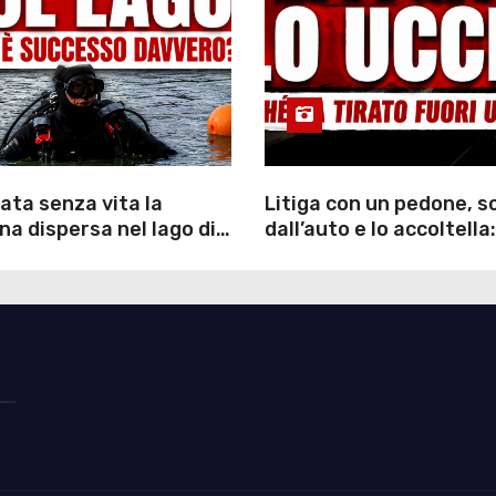
ata senza vita la
Litiga con un pedone, 
a dispersa nel lago di
dall’auto e lo accoltella:
inutili ore di ricerche
arrestato un uomo
ommozzatori