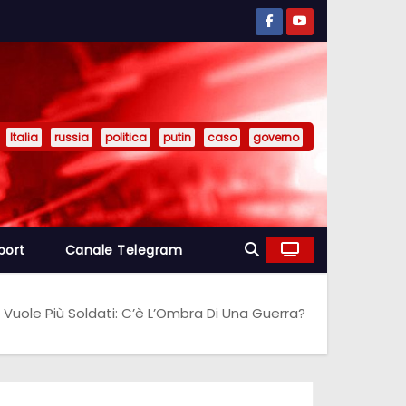
Italia
russia
politica
putin
caso
governo
port
Canale Telegram
 Vuole Più Soldati: C’è L’Ombra Di Una Guerra?