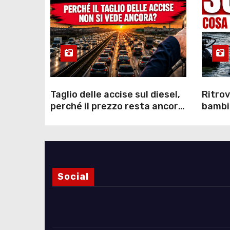
Taglio delle accise sul diesel,
Ritrov
perché il prezzo resta ancora
bambin
sopra i 2 euro nonostante lo
Como: 
sconto deciso dal Governo
dei s
Social