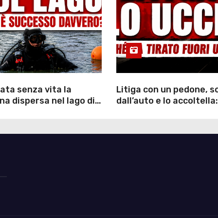
ata senza vita la
Litiga con un pedone, 
a dispersa nel lago di
dall’auto e lo accoltella:
inutili ore di ricerche
arrestato un uomo
ommozzatori