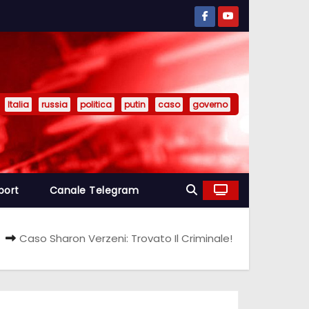
Italia
russia
politica
putin
caso
governo
port
Canale Telegram
Caso Sharon Verzeni: Trovato Il Criminale!