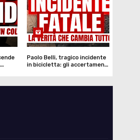
scende
Paolo Belli, tragico incidente
in bicicletta: gli accertamenti
sulla morte di Alessandro
Magnani e i punti ancora da
chiarire