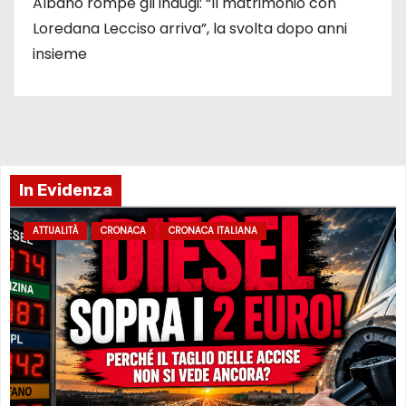
Albano rompe gli indugi: “Il matrimonio con
Loredana Lecciso arriva”, la svolta dopo anni
insieme
In Evidenza
ATTUALITÀ
CRONACA
CRONACA ITALIANA