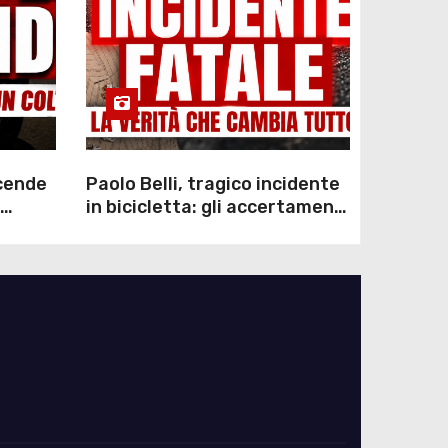
scende
Paolo Belli, tragico incidente
in bicicletta: gli accertamenti
sulla morte di Alessandro
Magnani e i punti ancora da
chiarire