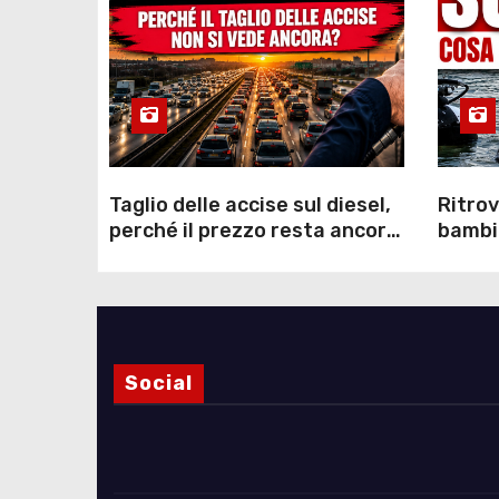
Taglio delle accise sul diesel,
Ritrov
perché il prezzo resta ancora
bambin
sopra i 2 euro nonostante lo
Como: 
sconto deciso dal Governo
dei s
Social