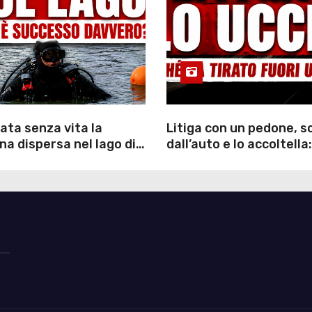
ata senza vita la
Litiga con un pedone, 
a dispersa nel lago di
dall’auto e lo accoltella:
inutili ore di ricerche
arrestato un uomo
ommozzatori