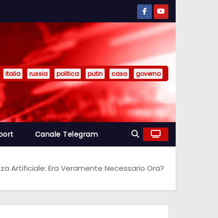
Italia
russia
politica
putin
caso
governo
port
Canale Telegram
nza Artificiale: Era Veramente Necessario Ora?