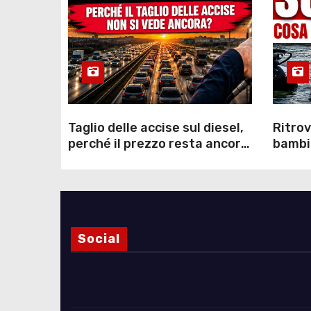
Taglio delle accise sul diesel,
Ritrov
perché il prezzo resta ancora
bambin
sopra i 2 euro nonostante lo
Como: 
sconto deciso dal Governo
dei s
Social