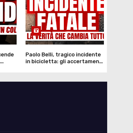
scende
Paolo Belli, tragico incidente
in bicicletta: gli accertamenti
sulla morte di Alessandro
Magnani e i punti ancora da
chiarire