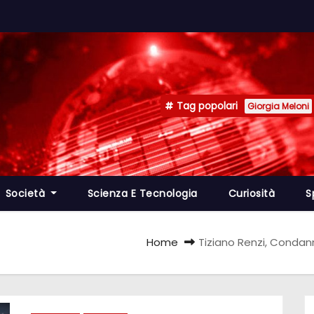
Tag popolari
Giorgia Meloni
Società
Scienza E Tecnologia
Curiosità
S
Home
Tiziano Renzi, Condann