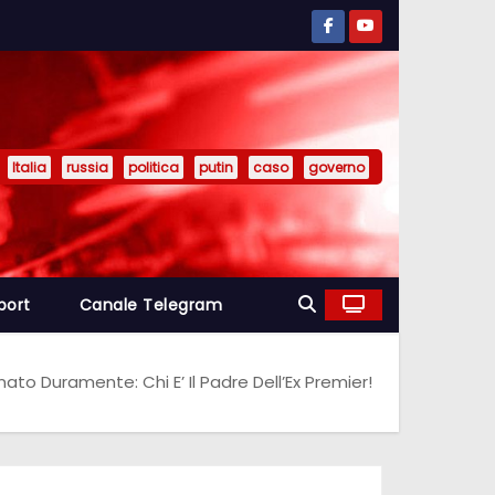
Italia
russia
politica
putin
caso
governo
port
Canale Telegram
ato Duramente: Chi E’ Il Padre Dell’Ex Premier!