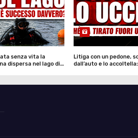
ata senza vita la
Litiga con un pedone, 
a dispersa nel lago di
dall’auto e lo accoltella:
inutili ore di ricerche
arrestato un uomo
ommozzatori