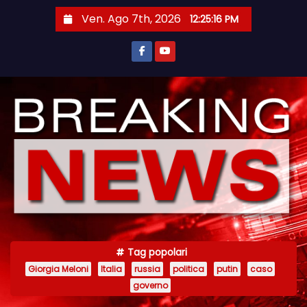
S
Ven. Ago 7th, 2026
12:25:16 PM
a
l
t
a
a
l
c
o
n
t
e
n
Tag popolari
u
Giorgia Meloni
Italia
russia
politica
putin
caso
t
governo
o