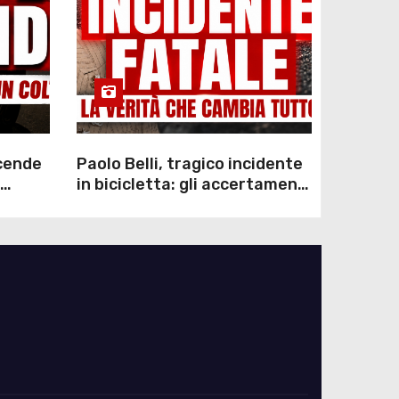
scende
Paolo Belli, tragico incidente
in bicicletta: gli accertamenti
sulla morte di Alessandro
Magnani e i punti ancora da
chiarire