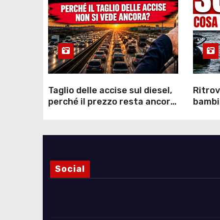
Taglio delle accise sul diesel,
Ritrov
perché il prezzo resta ancora
bambin
sopra i 2 euro nonostante lo
Como: 
sconto deciso dal Governo
dei s
Social