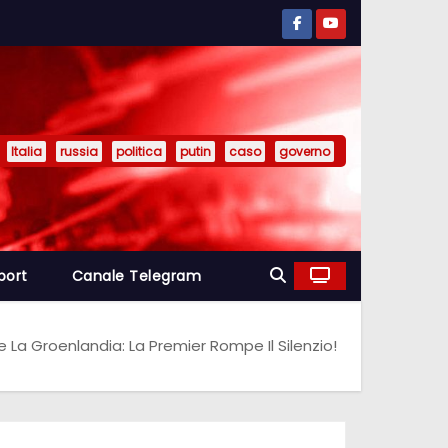
Italia
russia
politica
putin
caso
governo
port
Canale Telegram
La Groenlandia: La Premier Rompe Il Silenzio!