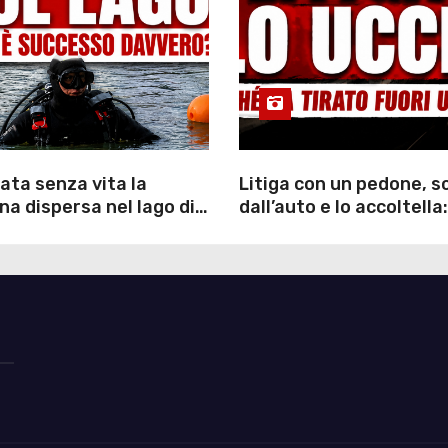
ata senza vita la
Litiga con un pedone, 
a dispersa nel lago di
dall’auto e lo accoltella:
inutili ore di ricerche
arrestato un uomo
ommozzatori