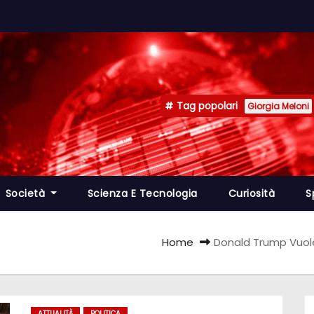
Tag popolari
Giorgia Meloni
Società
Scienza E Tecnologia
Curiosità
S
Home
Donald Trump Vuole 
ATTUALITÀ
POLITICA