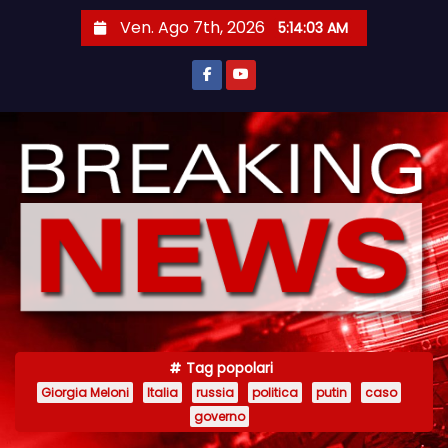
S
Ven. Ago 7th, 2026
5:14:03 AM
a
l
t
a
a
l
c
o
n
t
e
n
Tag popolari
u
Giorgia Meloni
Italia
russia
politica
putin
caso
t
governo
o