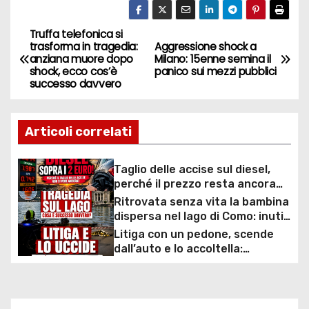
Truffa telefonica si
N
trasforma in tragedia:
Aggressione shock a
anziana muore dopo
Milano: 15enne semina il
a
shock, ecco cos’è
panico sui mezzi pubblici
successo davvero
v
i
Articoli correlati
g
Taglio delle accise sul diesel,
a
perché il prezzo resta ancora
sopra i 2 euro nonostante lo
Ritrovata senza vita la bambina
z
sconto deciso dal Governo
dispersa nel lago di Como: inutili
ore di ricerche dei
Litiga con un pedone, scende
i
sommozzatori
dall’auto e lo accoltella:
arrestato un uomo
o
n