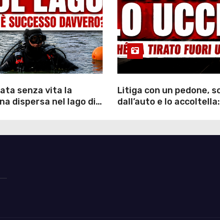
ata senza vita la
Litiga con un pedone, 
a dispersa nel lago di
dall’auto e lo accoltella:
inutili ore di ricerche
arrestato un uomo
ommozzatori