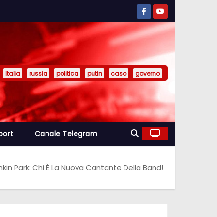
Italia
russia
politica
putin
caso
governo
port
Canale Telegram
inkin Park: Chi È La Nuova Cantante Della Band!