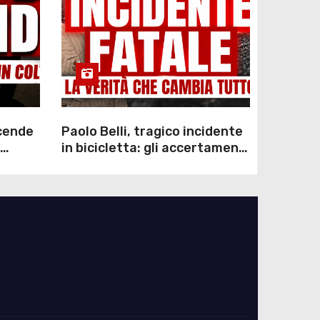
scende
Paolo Belli, tragico incidente
in bicicletta: gli accertamenti
sulla morte di Alessandro
Magnani e i punti ancora da
chiarire