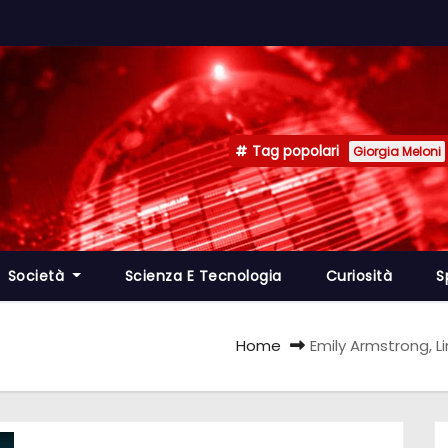
Tag popolari
Giorgia Meloni
Società
Scienza E Tecnologia
Curiosità
S
Home
Emily Armstrong, L