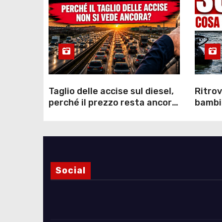
Taglio delle accise sul diesel,
Ritrov
perché il prezzo resta ancora
bambin
sopra i 2 euro nonostante lo
Como: 
sconto deciso dal Governo
dei s
Social