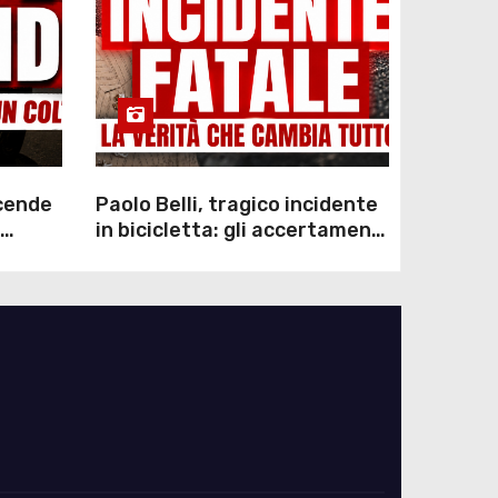
scende
Paolo Belli, tragico incidente
in bicicletta: gli accertamenti
sulla morte di Alessandro
Magnani e i punti ancora da
chiarire