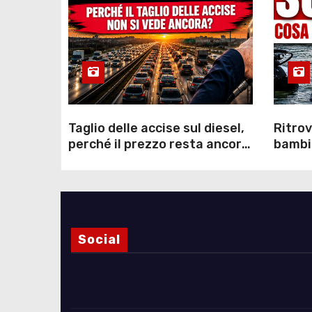
Taglio delle accise sul diesel,
Ritrov
perché il prezzo resta ancora
bambin
sopra i 2 euro nonostante lo
Como: 
sconto deciso dal Governo
dei s
Social