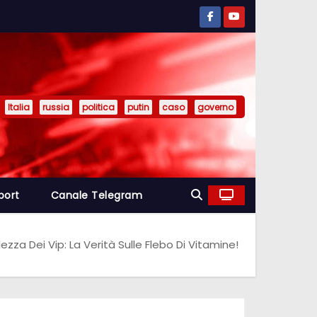
Italia
russia
politica
putin
caso
governo
port
Canale Telegram
zza Dei Vip: La Verità Sulle Flebo Di Vitamine!