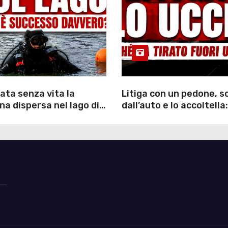
ata senza vita la
Litiga con un pedone, 
a dispersa nel lago di
dall’auto e lo accoltella:
inutili ore di ricerche
arrestato un uomo
ommozzatori